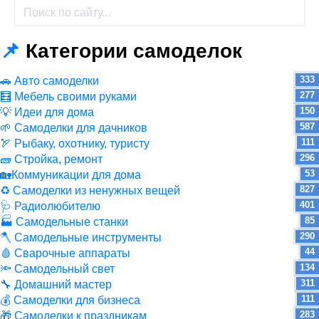
📌
Категории самоделок
333
🚗 Авто самоделки
277
🧮 Мебель своими руками
150
💡 Идеи для дома
587
🌱 Самоделки для дачников
111
🏹 Рыбаку, охотнику, туристу
296
🧱 Стройка, ремонт
53
🏡Коммуникации для дома
827
♻ Самоделки из ненужных вещей
401
🩺 Радиолюбителю
85
🏭 Самодельные станки
290
🪓 Самодельные инструменты
44
🩸 Сварочные аппараты
134
🔦 Самодельный свет
311
🔧 Домашний мастер
111
💰 Самоделки для бизнеса
283
🎁 Самоделки к праздникам