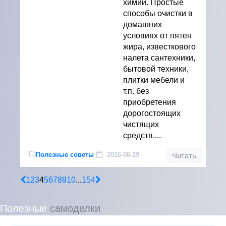
химии. Простые
способы очистки в
домашних
условиях от пятен
жира, известкового
налета сантехники,
бытовой техники,
плитки мебели и
т.п. без
приобретения
дорогостоящих
чистящих
средств....
Полезные советы
2016-06-29
Читать
1
2
3
4
5
6
7
8
9
10
...
154
Полезные
самоделки