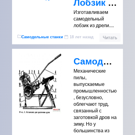
Лобзик из дрели
Изготавливаем
самодельный
лобзик из дрели....
Самодельные станки
18 лет назад
Читать
Самодельная установка для распиливания дров
Механические
пилы,
выпускаемые
промышленностью
, безусловно,
облегчают труд,
связанный с
заготовкой дров на
зиму. Но у
большинства из