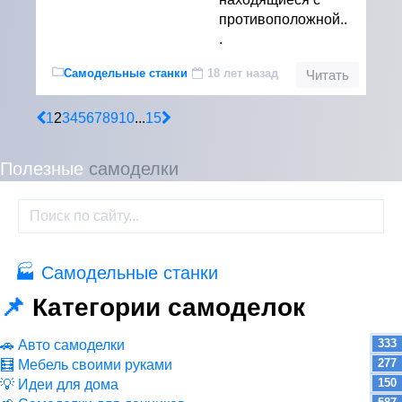
противоположной..
.
Самодельные станки
18 лет назад
Читать
1
2
3
4
5
6
7
8
9
10
...
15
Полезные
самоделки
🏭 Самодельные станки
85
📌
Категории самоделок
333
🚗 Авто самоделки
277
🧮 Мебель своими руками
150
💡 Идеи для дома