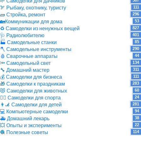
587
🌱 Самоделки для дачников
111
🏹 Рыбаку, охотнику, туристу
296
🧱 Стройка, ремонт
53
🏡Коммуникации для дома
827
♻ Самоделки из ненужных вещей
401
🩺 Радиолюбителю
85
🏭 Самодельные станки
290
🪓 Самодельные инструменты
44
🩸 Сварочные аппараты
134
🔦 Самодельный свет
311
🔧 Домашний мастер
111
💰 Самоделки для бизнеса
283
🎁 Самоделки к праздникам
60
😻 Самоделки для животных
24
🏋️‍♀️ Самоделки для спорта
281
👨‍🦼 Самоделки для детей
94
💻 Компьютерные самоделки
38
🚑 Домашний лекарь
22
💥 Опыты и эксперименты
114
🧶 Полезные советы