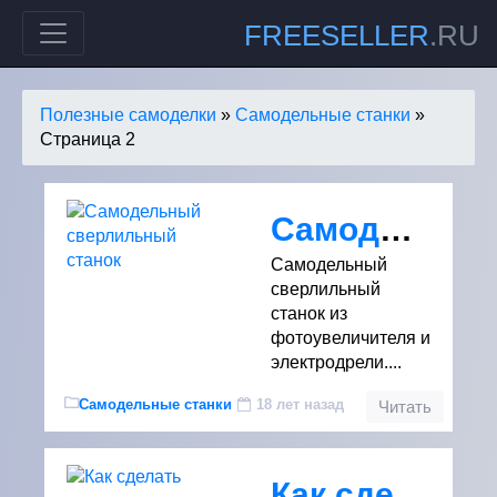
FREESELLER
.RU
Полезные самоделки
»
Самодельные станки
»
Страница 2
Самодельный сверлильный станок
Самодельный
сверлильный
станок из
фотоувеличителя и
электродрели....
Самодельные станки
18 лет назад
Читать
Как сделать тиски своими руками