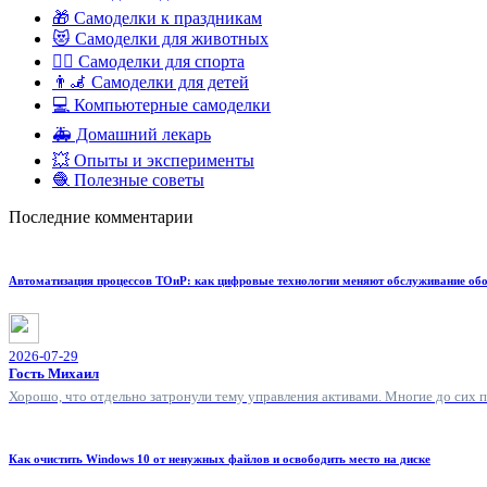
🎁 Самоделки к праздникам
😻 Самоделки для животных
🏋️‍♀️ Самоделки для спорта
👨‍🦼 Самоделки для детей
💻 Компьютерные самоделки
🚑 Домашний лекарь
💥 Опыты и эксперименты
🧶 Полезные советы
Последние комментарии
Автоматизация процессов ТОиР: как цифровые технологии меняют обслуживание об
2026-07-29
Гость Михаил
Хорошо, что отдельно затронули тему управления активами. Многие до сих 
Как очистить Windows 10 от ненужных файлов и освободить место на диске