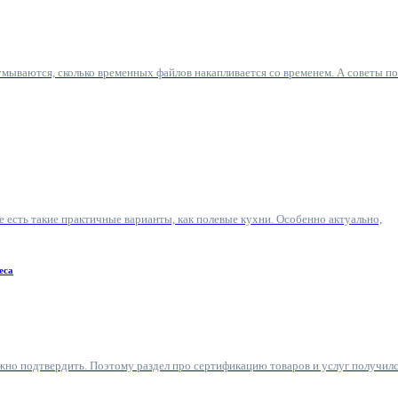
умываются, сколько временных файлов накапливается со временем. А советы по
е есть такие практичные варианты, как полевые кухни. Особенно актуально,
еса
ужно подтвердить. Поэтому раздел про сертификацию товаров и услуг получил