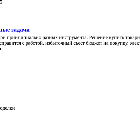
5
ные задачи
 три принципиально разных инструмента. Решение купить токарны
справится с работой, избыточный съест бюджет на покупку, эле
...
моделки