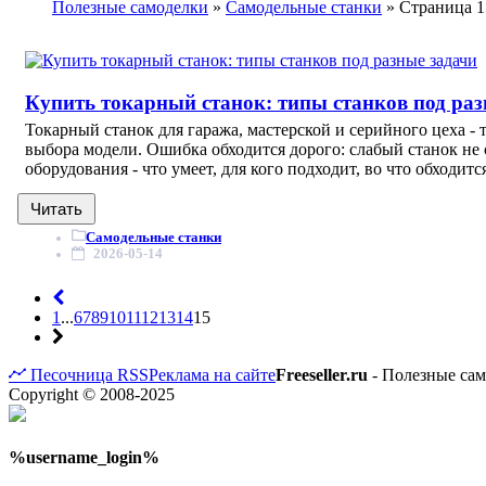
Полезные самоделки
»
Самодельные станки
» Страница 1
Купить токарный станок: типы станков под раз
Токарный станок для гаража, мастерской и серийного цеха -
выбора модели. Ошибка обходится дорого: слабый станок не 
оборудования - что умеет, для кого подходит, во что обходится.
Читать
Самодельные станки
2026-05-14
1
...
6
7
8
9
10
11
12
13
14
15
Песочница
RSS
Реклама на сайте
Freeseller.ru
- Полезные са
Copyright © 2008-2025
%username_login%