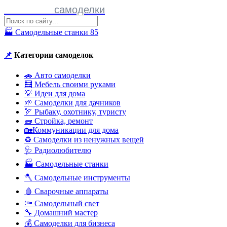
Полезные
самоделки
🏭 Самодельные станки
85
📌
Категории самоделок
🚗 Авто самоделки
🧮 Мебель своими руками
💡 Идеи для дома
🌱 Самоделки для дачников
🏹 Рыбаку, охотнику, туристу
🧱 Стройка, ремонт
🏡Коммуникации для дома
♻ Самоделки из ненужных вещей
🩺 Радиолюбителю
🏭 Самодельные станки
🪓 Самодельные инструменты
🩸 Сварочные аппараты
🔦 Самодельный свет
🔧 Домашний мастер
💰 Самоделки для бизнеса