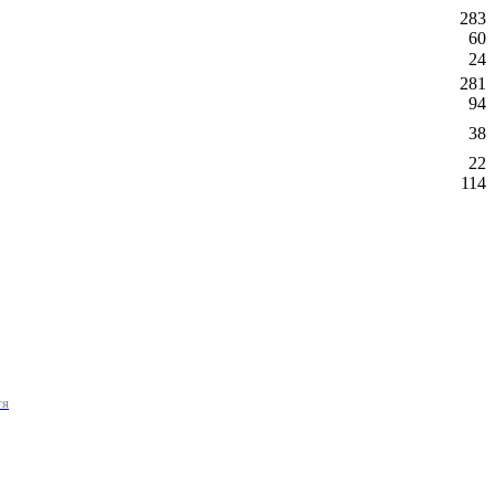
283
60
24
281
94
38
22
114
тя