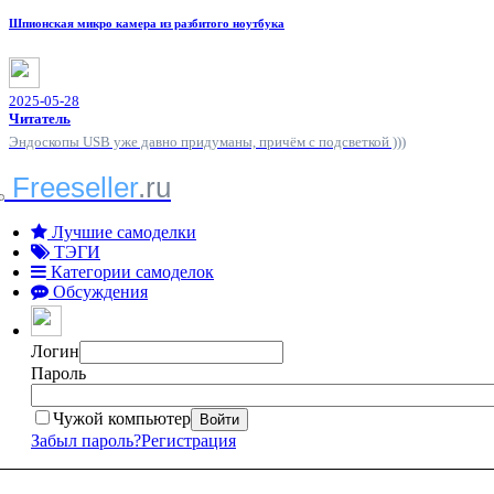
Шпионская микро камера из разбитого ноутбука
2025-05-28
Читатель
Эндоскопы USB уже давно придуманы, причём с подсветкой )))
Freeseller
.ru
Лучшие самоделки
ТЭГИ
Категории самоделок
Обсуждения
Логин
Пароль
Чужой компьютер
Войти
Забыл пароль?
Регистрация