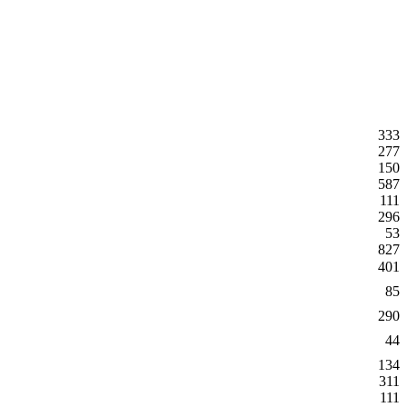
333
277
150
587
111
296
53
827
401
85
290
44
134
311
111