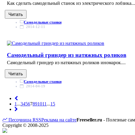
Как сделать самодельный станок из электрического лобзика...
Читать
Самодельные станки
2014-12-11
Самодельный гриндер из натяжных роликов
Самодельный гриндер из натяжных роликов иномарок....
Читать
Самодельные станки
2014-04-19
1
...
3
4
5
6
7
8
9
10
11
...
15
Песочница
RSS
Реклама на сайте
Freeseller.ru
- Полезные са
Copyright © 2008-2025