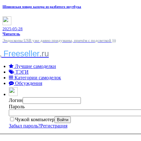
Шпионская микро камера из разбитого ноутбука
2025-05-28
Читатель
Эндоскопы USB уже давно придуманы, причём с подсветкой )))
Freeseller
.ru
Лучшие самоделки
ТЭГИ
Категории самоделок
Обсуждения
Логин
Пароль
Чужой компьютер
Войти
Забыл пароль?
Регистрация