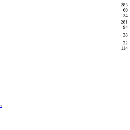
283
60
24
281
94
38
22
114
тя