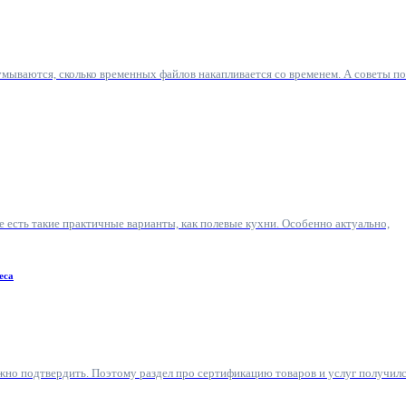
умываются, сколько временных файлов накапливается со временем. А советы по
е есть такие практичные варианты, как полевые кухни. Особенно актуально,
еса
ужно подтвердить. Поэтому раздел про сертификацию товаров и услуг получил