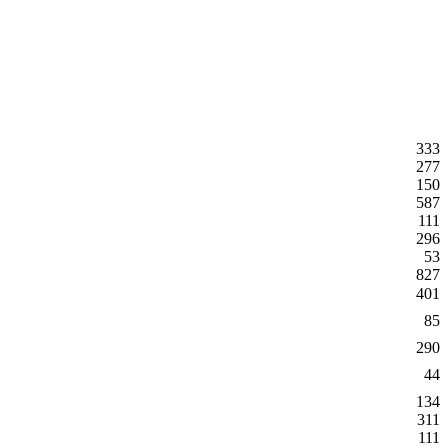
333
277
150
587
111
296
53
827
401
85
290
44
134
311
111