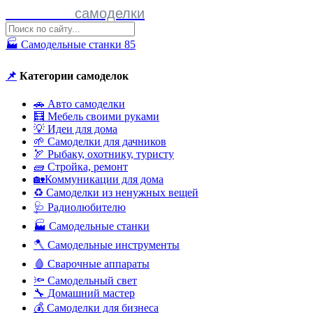
Полезные
самоделки
🏭 Самодельные станки
85
📌
Категории самоделок
🚗 Авто самоделки
🧮 Мебель своими руками
💡 Идеи для дома
🌱 Самоделки для дачников
🏹 Рыбаку, охотнику, туристу
🧱 Стройка, ремонт
🏡Коммуникации для дома
♻ Самоделки из ненужных вещей
🩺 Радиолюбителю
🏭 Самодельные станки
🪓 Самодельные инструменты
🩸 Сварочные аппараты
🔦 Самодельный свет
🔧 Домашний мастер
💰 Самоделки для бизнеса