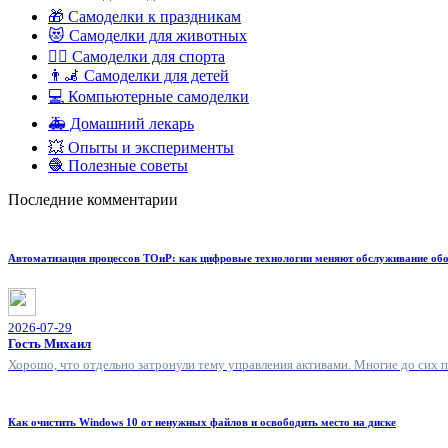
🎁 Самоделки к праздникам
😻 Самоделки для животных
🏋️‍♀️ Самоделки для спорта
👨‍🦼 Самоделки для детей
💻 Компьютерные самоделки
🚑 Домашний лекарь
💥 Опыты и эксперименты
🧶 Полезные советы
Последние комментарии
Автоматизация процессов ТОиР: как цифровые технологии меняют обслуживание об
2026-07-29
Гость Михаил
Хорошо, что отдельно затронули тему управления активами. Многие до сих 
Как очистить Windows 10 от ненужных файлов и освободить место на диске