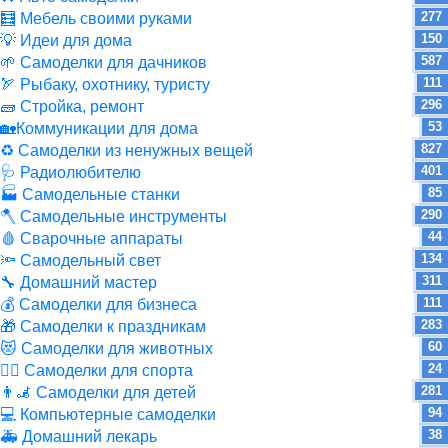
277
🧮 Мебель своими руками
150
💡 Идеи для дома
587
🌱 Самоделки для дачников
111
🏹 Рыбаку, охотнику, туристу
296
🧱 Стройка, ремонт
53
🏡Коммуникации для дома
827
♻ Самоделки из ненужных вещей
401
🩺 Радиолюбителю
85
🏭 Самодельные станки
290
🪓 Самодельные инструменты
44
🩸 Сварочные аппараты
134
🔦 Самодельный свет
311
🔧 Домашний мастер
111
💰 Самоделки для бизнеса
283
🎁 Самоделки к праздникам
60
😻 Самоделки для животных
24
🏋️‍♀️ Самоделки для спорта
281
👨‍🦼 Самоделки для детей
94
💻 Компьютерные самоделки
38
🚑 Домашний лекарь