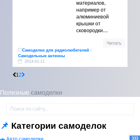
материалов,
например от
алюминиевой
крышки от
сковородки....
Читать
Самоделки для радиолюбителей
/
Самодельные антенны
2014-01-11
1
2
Полезные
самоделки
📌
Категории самоделок
333
🚗 Авто самоделки