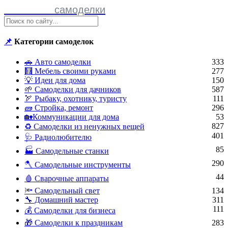
Полезные
самоделки
📌
Категории самоделок
🚗 Авто самоделки
333
🧮 Мебель своими руками
277
💡 Идеи для дома
150
🌱 Самоделки для дачников
587
🏹 Рыбаку, охотнику, туристу
111
🧱 Стройка, ремонт
296
🏡Коммуникации для дома
53
827
♻ Самоделки из ненужных вещей
401
🩺 Радиолюбителю
85
🏭 Самодельные станки
290
🪓 Самодельные инструменты
44
🩸 Сварочные аппараты
🔦 Самодельный свет
134
🔧 Домашний мастер
311
111
💰 Самоделки для бизнеса
🎁 Самоделки к праздникам
283