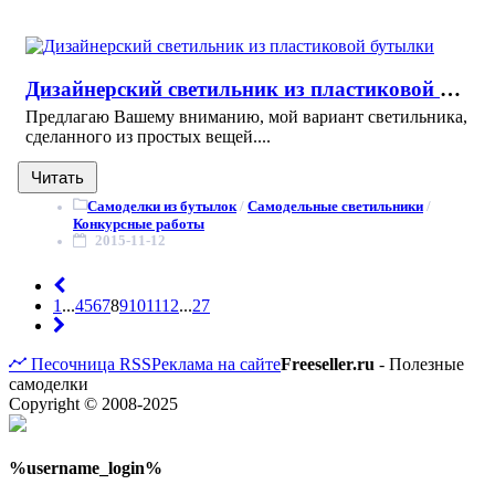
Дизайнерский светильник из пластиковой бутылки
Предлагаю Вашему вниманию, мой вариант светильника,
сделанного из простых вещей....
Читать
Самоделки из бутылок
/
Самодельные светильники
/
Конкурсные работы
2015-11-12
1
...
4
5
6
7
8
9
10
11
12
...
27
Песочница
RSS
Реклама на сайте
Freeseller.ru
- Полезные
самоделки
Copyright © 2008-2025
%username_login%