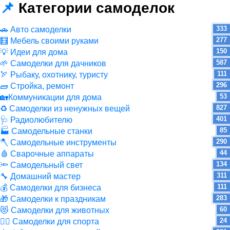
📌
Категории самоделок
333
🚗 Авто самоделки
277
🧮 Мебель своими руками
150
💡 Идеи для дома
587
🌱 Самоделки для дачников
111
🏹 Рыбаку, охотнику, туристу
296
🧱 Стройка, ремонт
53
🏡Коммуникации для дома
827
♻ Самоделки из ненужных вещей
401
🩺 Радиолюбителю
85
🏭 Самодельные станки
290
🪓 Самодельные инструменты
44
🩸 Сварочные аппараты
134
🔦 Самодельный свет
311
🔧 Домашний мастер
111
💰 Самоделки для бизнеса
283
🎁 Самоделки к праздникам
60
😻 Самоделки для животных
24
🏋️‍♀️ Самоделки для спорта