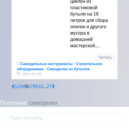
циклон из
пластиковой
бутыли на 19
литров для сбора
опилок и другого
мусора в
домашней
мастерской....
Читать
Самодельные инструменты
/
Строительное
оборудование
/
Самоделки из бутылок
2017-07-03
1
2
3
4
5
6
7
8
9
10
...
27
Полезные
самоделки