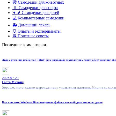
😻 Самоделки для животных
🏋️‍♀️ Самоделки для спорта
👨‍🦼 Самоделки для детей
💻 Компьютерные самоделки
🚑 Домашний лекарь
💥 Опыты и эксперименты
🧶 Полезные советы
Последние комментарии
Автоматизация процессов ТОиР: как цифровые технологии меняют обслуживание об
2026-07-29
Гость Михаил
Хорошо, что отдельно затронули тему управления активами. Многие до сих 
Как очистить Windows 10 от ненужных файлов и освободить место на диске