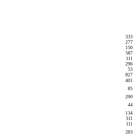
333
277
150
587
111
296
53
827
401
85
290
44
134
311
111
283