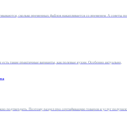
умываются, сколько временных файлов накапливается со временем. А советы по
е есть такие практичные варианты, как полевые кухни. Особенно актуально,
еса
ужно подтвердить. Поэтому раздел про сертификацию товаров и услуг получил