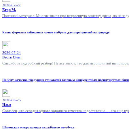
2026-07-27
Егор М.
Полезный материал. Многие знают про встроенную очистку диска, но не зад
Какие форматы кейтеринга лучше выбрать для мероприятий на природе
2026-07-24
Гость Олег
Спасибо за подробный разбор! Не все знают, что для мероприятий на природ
Почему качество продукции становится главным конкурентным преимуществом бизн
2026-06-25
Илья
Согласен, что сегодня одного хорошего качества недостаточно — его еще н
Шпионская микро камера из разбитого ноутбука