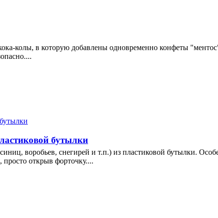
кока-колы, в которую добавлены одновременно конфеты "ментос"
опасно....
пластиковой бутылки
иниц, воробьев, снегирей и т.п.) из пластиковой бутылки. Особ
 просто открыв форточку....