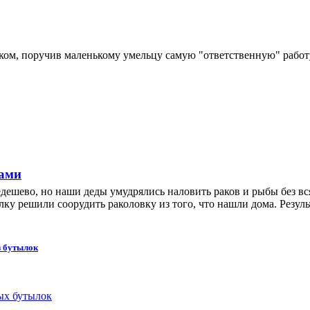
ом, поручив маленькому умельцу самую "ответственную" работу.
ками
едешево, но наши деды умудрялись наловить раков и рыбы без в
лку решили соорудить раколовку из того, что нашли дома. Резуль
з бутылок