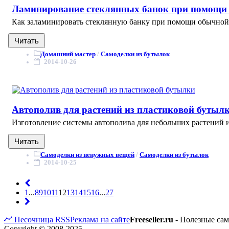
Ламинирование стеклянных банок при помощи
Как заламинировать стеклянную банку при помощи обычной п
Читать
Домашний мастер
/
Самоделки из бутылок
2014-10-26
Автополив для растений из пластиковой бутыл
Изготовление системы автополива для небольших растений и
Читать
Самоделки из ненужных вещей
/
Самоделки из бутылок
2014-10-25
1
...
8
9
10
11
12
13
14
15
16
...
27
Песочница
RSS
Реклама на сайте
Freeseller.ru
- Полезные са
Copyright © 2008-2025