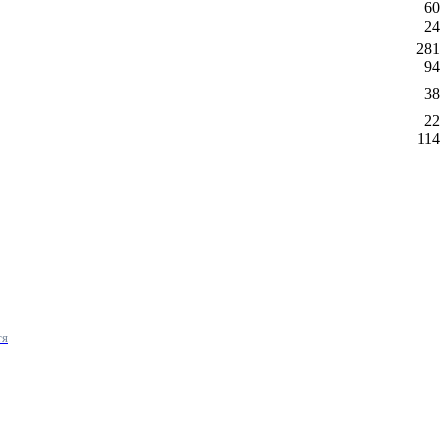
60
24
281
94
38
22
114
тя