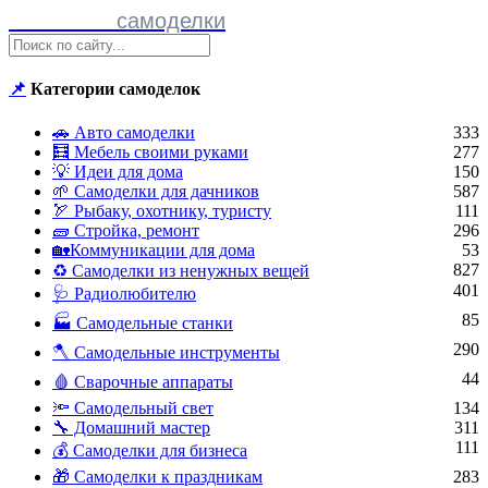
Полезные
самоделки
📌
Категории самоделок
🚗 Авто самоделки
333
🧮 Мебель своими руками
277
💡 Идеи для дома
150
🌱 Самоделки для дачников
587
🏹 Рыбаку, охотнику, туристу
111
🧱 Стройка, ремонт
296
🏡Коммуникации для дома
53
827
♻ Самоделки из ненужных вещей
401
🩺 Радиолюбителю
85
🏭 Самодельные станки
290
🪓 Самодельные инструменты
44
🩸 Сварочные аппараты
🔦 Самодельный свет
134
🔧 Домашний мастер
311
111
💰 Самоделки для бизнеса
🎁 Самоделки к праздникам
283