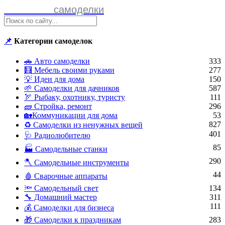
Полезные
самоделки
📌
Категории самоделок
🚗 Авто самоделки
333
🧮 Мебель своими руками
277
💡 Идеи для дома
150
🌱 Самоделки для дачников
587
🏹 Рыбаку, охотнику, туристу
111
🧱 Стройка, ремонт
296
🏡Коммуникации для дома
53
827
♻ Самоделки из ненужных вещей
401
🩺 Радиолюбителю
85
🏭 Самодельные станки
290
🪓 Самодельные инструменты
44
🩸 Сварочные аппараты
🔦 Самодельный свет
134
🔧 Домашний мастер
311
111
💰 Самоделки для бизнеса
🎁 Самоделки к праздникам
283