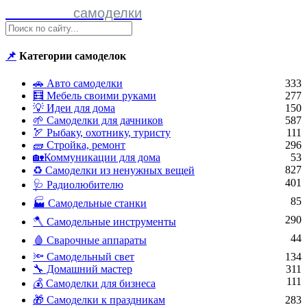
Полезные
самоделки
📌
Категории самоделок
🚗 Авто самоделки
333
🧮 Мебель своими руками
277
💡 Идеи для дома
150
🌱 Самоделки для дачников
587
🏹 Рыбаку, охотнику, туристу
111
🧱 Стройка, ремонт
296
🏡Коммуникации для дома
53
827
♻ Самоделки из ненужных вещей
401
🩺 Радиолюбителю
85
🏭 Самодельные станки
290
🪓 Самодельные инструменты
44
🩸 Сварочные аппараты
🔦 Самодельный свет
134
🔧 Домашний мастер
311
111
💰 Самоделки для бизнеса
🎁 Самоделки к праздникам
283