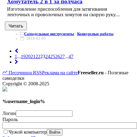
Хомутатель 2 в 1 за полчаса
Изготовление приспособления для затягивания
ленточных и проволочных хомутов на скорую руку....
Читать
Самодельные инструменты
/
Конкурсные работы
2018-02-05
1
...
19
20
21
22
23
24
25
26
27
...
47
Песочница
RSS
Реклама на сайте
Freeseller.ru
- Полезные
самоделки
Copyright © 2008-2025
%username_login%
Логин
Пароль
Чужой компьютер
Войти