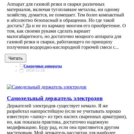
Аппарат для газовой резки и сварки различных
материалов, включая тугоплавкие металлы, ни одному
хозяйству, думается, не помешает. Тем более компактный
и абсолютно безопасный в обращении. Но где такой
достать? Да и не по карману многим его приобретение. О
том, как своими руками сделать вариант
малогабаритного, но достаточно мощного аппарата для
газовой резки и сварки, работающего по принципу
получения водородно-кислородной горючей смеси с...
Читать
Сварочные аппараты
2010-12-28
Самодельный держатель электродов
Держателей электродов существует немало. Я же
разработал наипростейшую (если не учитывать хорошо
известную «лапку» из трех наспех сваренных арматурин),
но, как показала практика, достаточно надежную
модификацию. Буду рад, если она приглянется другим
мастеровым. Мой держатель рассчитан для наиболее