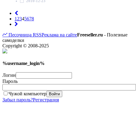
2010-12-23
1
2
3
4
5
6
7
8
Песочница
RSS
Реклама на сайте
Freeseller.ru
- Полезные
самоделки
Copyright © 2008-2025
%username_login%
Логин
Пароль
Чужой компьютер
Войти
Забыл пароль?
Регистрация