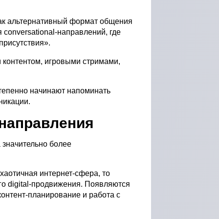
ак альтернативный формат общения
 conversational-направлений, где
присутствия».
м контентом, игровыми стримами,
тепенно начинают напоминать
никации.
-направления
а значительно более
хаотичная интернет-сфера, то
о digital-продвижения. Появляются
контент-планирование и работа с