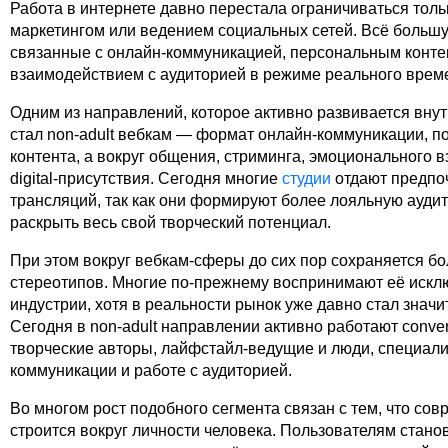
Работа в интернете давно перестала ограничиваться тол
маркетингом или ведением социальных сетей. Всё большу
связанные с онлайн-коммуникацией, персональным конте
взаимодействием с аудиторией в режиме реального врем
Одним из направлений, которое активно развивается внут
стал non-adult вебкам — формат онлайн-коммуникации, п
контента, а вокруг общения, стриминга, эмоционального 
digital-присутствия. Сегодня многие
студии
отдают предпо
трансляций, так как они формируют более лояльную ауди
раскрыть весь свой творческий потенциал.
При этом вокруг вебкам-сферы до сих пор сохраняется б
стереотипов. Многие по-прежнему воспринимают её исклю
индустрии, хотя в реальности рынок уже давно стал знач
Сегодня в non-adult направлении активно работают conve
творческие авторы, лайфстайл-ведущие и люди, специал
коммуникации и работе с аудиторией.
Во многом рост подобного сегмента связан с тем, что со
строится вокруг личности человека. Пользователям стано