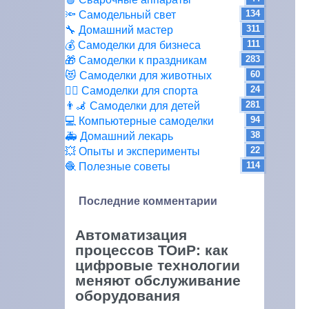
134
🔦 Самодельный свет
311
🔧 Домашний мастер
111
💰 Самоделки для бизнеса
283
🎁 Самоделки к праздникам
60
😻 Самоделки для животных
24
🏋️‍♀️ Самоделки для спорта
281
👨‍🦼 Самоделки для детей
94
💻 Компьютерные самоделки
38
🚑 Домашний лекарь
22
💥 Опыты и эксперименты
114
🧶 Полезные советы
Последние комментарии
Автоматизация
процессов ТОиР: как
цифровые технологии
меняют обслуживание
оборудования