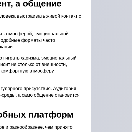
нт, а общение
еловека выстраивать живой контакт с
ом, атмосферой, эмоциональной
Подобные форматы часто
кации.
ют играть харизма, эмоциональный
исит не столько от внешности,
ть комфортную атмосферу
гулярного присутствия. Аудитория
l-среды, а само общение становится
добных платформ
ре и разнообразнее, чем принято