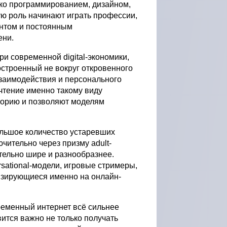
ько программированием, дизайном,
ю роль начинают играть профессии,
нтом и постоянным
ени.
ри современной digital-экономики,
остроенный не вокруг откровенного
взаимодействия и персонального
чтение именно такому виду
торию и позволяют моделям
ольшое количество устаревших
чительно через призму adult-
ительно шире и разнообразнее.
rsational-модели, игровые стримеры,
изирующиеся именно на онлайн-
временный интернет всё сильнее
вится важно не только получать