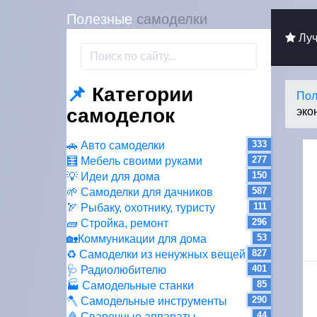
Полезные
самоделки
Луч
📌
Категории
Пол
самоделок
эко
333
🚗 Авто самоделки
277
🧮 Мебель своими руками
150
💡 Идеи для дома
587
🌱 Самоделки для дачников
111
🏹 Рыбаку, охотнику, туристу
296
🧱 Стройка, ремонт
53
🏡Коммуникации для дома
827
♻ Самоделки из ненужных вещей
401
🩺 Радиолюбителю
85
🏭 Самодельные станки
290
🪓 Самодельные инструменты
44
🩸 Сварочные аппараты