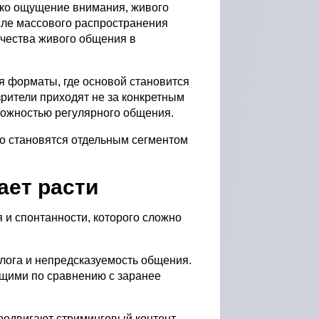
ько ощущение внимания, живого
осле массового распространения
ичества живого общения в
я форматы, где основой становится
рители приходят не за конкретным
можностью регулярного общения.
но становятся отдельным сегментом
ает расти
и спонтанности, которого сложно
лога и непредсказуемость общения.
ющими по сравнению с заранее
родвигают стриминговый контент,