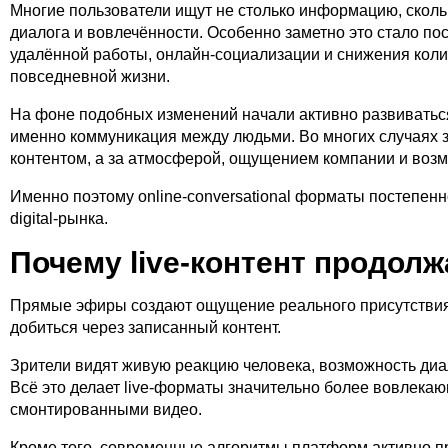
Многие пользователи ищут не столько информацию, скол
диалога и вовлечённости. Особенно заметно это стало п
удалённой работы, онлайн-социализации и снижения кол
повседневной жизни.
На фоне подобных изменений начали активно развиватьс
именно коммуникация между людьми. Во многих случаях з
контентом, а за атмосферой, ощущением компании и воз
Именно поэтому online-conversational форматы постепен
digital-рынка.
Почему live-контент продолж
Прямые эфиры создают ощущение реального присутствия 
добиться через записанный контент.
Зрители видят живую реакцию человека, возможность диа
Всё это делает live-форматы значительно более вовлека
смонтированными видео.
Кроме того, современные алгоритмы платформ активно п