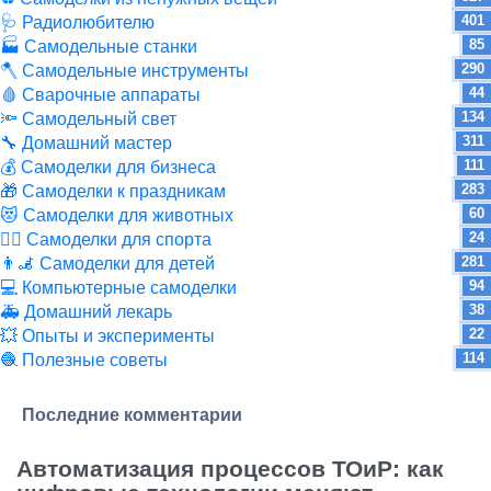
401
🩺 Радиолюбителю
85
🏭 Самодельные станки
290
🪓 Самодельные инструменты
44
🩸 Сварочные аппараты
134
🔦 Самодельный свет
311
🔧 Домашний мастер
111
💰 Самоделки для бизнеса
283
🎁 Самоделки к праздникам
60
😻 Самоделки для животных
24
🏋️‍♀️ Самоделки для спорта
281
👨‍🦼 Самоделки для детей
94
💻 Компьютерные самоделки
38
🚑 Домашний лекарь
22
💥 Опыты и эксперименты
114
🧶 Полезные советы
Последние комментарии
Автоматизация процессов ТОиР: как