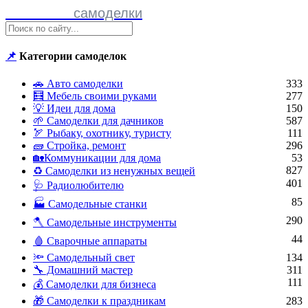
Полезные
самоделки
📌
Категории самоделок
🚗 Авто самоделки
333
🧮 Мебель своими руками
277
💡 Идеи для дома
150
🌱 Самоделки для дачников
587
🏹 Рыбаку, охотнику, туристу
111
🧱 Стройка, ремонт
296
🏡Коммуникации для дома
53
827
♻ Самоделки из ненужных вещей
401
🩺 Радиолюбителю
85
🏭 Самодельные станки
290
🪓 Самодельные инструменты
44
🩸 Сварочные аппараты
🔦 Самодельный свет
134
🔧 Домашний мастер
311
111
💰 Самоделки для бизнеса
🎁 Самоделки к праздникам
283