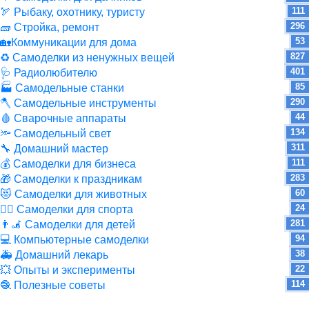
111
🏹 Рыбаку, охотнику, туристу
296
🧱 Стройка, ремонт
53
🏡Коммуникации для дома
827
♻ Самоделки из ненужных вещей
401
🩺 Радиолюбителю
85
🏭 Самодельные станки
290
🪓 Самодельные инструменты
44
🩸 Сварочные аппараты
134
🔦 Самодельный свет
311
🔧 Домашний мастер
111
💰 Самоделки для бизнеса
283
🎁 Самоделки к праздникам
60
😻 Самоделки для животных
24
🏋️‍♀️ Самоделки для спорта
281
👨‍🦼 Самоделки для детей
94
💻 Компьютерные самоделки
38
🚑 Домашний лекарь
22
💥 Опыты и эксперименты
114
🧶 Полезные советы