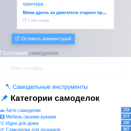
Мини дрель из двигателя старого принтера
7 лет назад
Оставить комментарий
Полезные
самоделки
🪓 Самодельные инструменты
290
📌
Категории самоделок
333
🚗 Авто самоделки
277
🧮 Мебель своими руками
150
💡 Идеи для дома
587
🌱 Самоделки для дачников