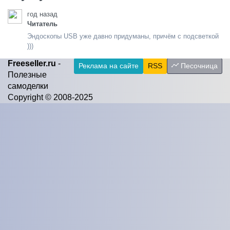
год назад
Читатель
Эндоскопы USB уже давно придуманы, причём с подсветкой
)))
Freeseller.ru
-
Реклама на сайте
RSS
Песочница
Полезные
самоделки
Copyright © 2008-2025