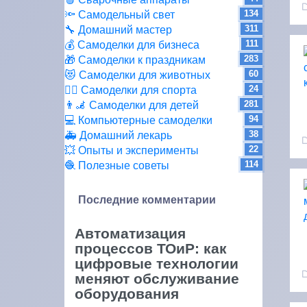
134
🔦 Самодельный свет
311
🔧 Домашний мастер
111
💰 Самоделки для бизнеса
283
🎁 Самоделки к праздникам
60
😻 Самоделки для животных
24
🏋️‍♀️ Самоделки для спорта
281
👨‍🦼 Самоделки для детей
94
💻 Компьютерные самоделки
38
🚑 Домашний лекарь
22
💥 Опыты и эксперименты
114
🧶 Полезные советы
Последние комментарии
Автоматизация
процессов ТОиР: как
цифровые технологии
меняют обслуживание
оборудования