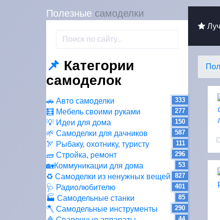
Полезные
самоделки
Луч
📌
Категории
Пол
самоделок
333
🚗 Авто самоделки
277
🧮 Мебель своими руками
150
💡 Идеи для дома
587
🌱 Самоделки для дачников
111
🏹 Рыбаку, охотнику, туристу
296
🧱 Стройка, ремонт
53
🏡Коммуникации для дома
827
♻ Самоделки из ненужных вещей
401
🩺 Радиолюбителю
85
🏭 Самодельные станки
290
🪓 Самодельные инструменты
44
🩸 Сварочные аппараты