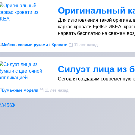
Для изготовления такой оригинал
каркас кровати Fjellse ИКЕА, кра
нарвать бесплатно на свежем возд
Мебель своими руками
/
Кровати
11 лет назад
Сегодня создадим современную ко
Бумажные модели
11 лет назад
2
3
4
5
6