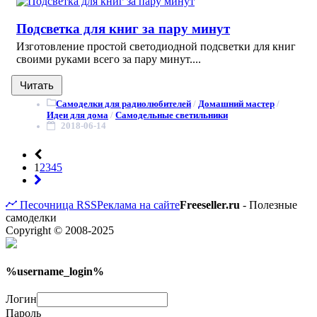
Подсветка для книг за пару минут
Изготовление простой светодиодной подсветки для книг
своими руками всего за пару минут....
Читать
Самоделки для радиолюбителей
/
Домашний мастер
/
Идеи для дома
/
Самодельные светильники
2018-06-14
1
2
3
4
5
Песочница
RSS
Реклама на сайте
Freeseller.ru
- Полезные
самоделки
Copyright © 2008-2025
%username_login%
Логин
Пароль