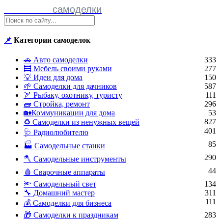
Полезные
самоделки
📌
Категории самоделок
🚗 Авто самоделки
333
🧮 Мебель своими руками
277
💡 Идеи для дома
150
🌱 Самоделки для дачников
587
🏹 Рыбаку, охотнику, туристу
111
🧱 Стройка, ремонт
296
🏡Коммуникации для дома
53
827
♻ Самоделки из ненужных вещей
401
🩺 Радиолюбителю
85
🏭 Самодельные станки
290
🪓 Самодельные инструменты
44
🩸 Сварочные аппараты
🔦 Самодельный свет
134
🔧 Домашний мастер
311
111
💰 Самоделки для бизнеса
🎁 Самоделки к праздникам
283