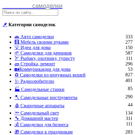
Полезные
самоделки
📌
Категории самоделок
🚗 Авто самоделки
333
🧮 Мебель своими руками
277
💡 Идеи для дома
150
🌱 Самоделки для дачников
587
🏹 Рыбаку, охотнику, туристу
111
🧱 Стройка, ремонт
296
🏡Коммуникации для дома
53
827
♻ Самоделки из ненужных вещей
401
🩺 Радиолюбителю
85
🏭 Самодельные станки
290
🪓 Самодельные инструменты
44
🩸 Сварочные аппараты
🔦 Самодельный свет
134
🔧 Домашний мастер
311
111
💰 Самоделки для бизнеса
🎁 Самоделки к праздникам
283