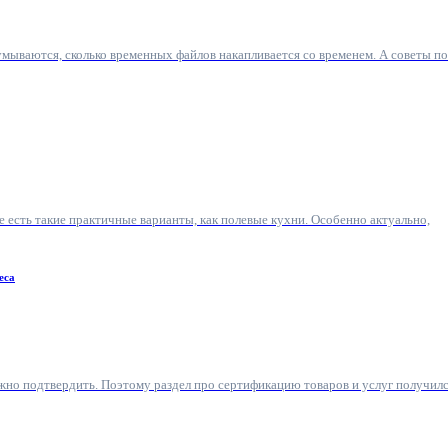
умываются, сколько временных файлов накапливается со временем. А советы по
е есть такие практичные варианты, как полевые кухни. Особенно актуально,
еса
ужно подтвердить. Поэтому раздел про сертификацию товаров и услуг получил