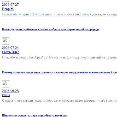
2026-07-27
Егор М.
Полезный материал. Многие знают про встроенную очистку диска, но не зад
Какие форматы кейтеринга лучше выбрать для мероприятий на природе
2026-07-24
Гость Олег
Спасибо за подробный разбор! Не все знают, что для мероприятий на природ
Почему качество продукции становится главным конкурентным преимуществом бизн
2026-06-25
Илья
Согласен, что сегодня одного хорошего качества недостаточно — его еще н
Шпионская микро камера из разбитого ноутбука