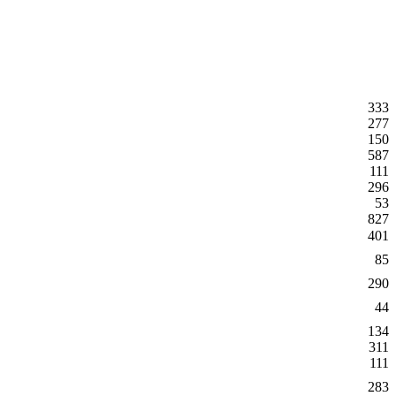
333
277
150
587
111
296
53
827
401
85
290
44
134
311
111
283