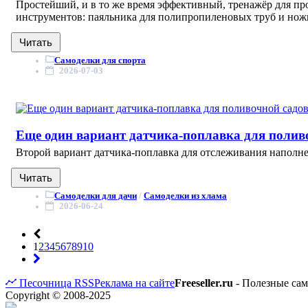
Простейший, и в то же время эффективный, тренажёр для п
инструментов: паяльника для полипропиленовых труб и ножн
Читать
Самоделки для спорта
2026-07-03
Еще один вариант датчика-поплавка для полив
Второй вариант датчика-поплавка для отслеживания наполнен
Читать
Самоделки для дачи
/
Самоделки из хлама
2026-06-24
1
2
3
4
5
6
7
8
9
10
Песочница
RSS
Реклама на сайте
Freeseller.ru
- Полезные са
Copyright © 2008-2025