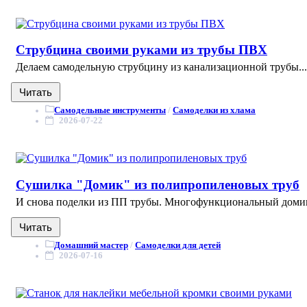
Струбцина своими руками из трубы ПВХ
Делаем самодельную струбцину из канализационной трубы...
Читать
Самодельные инструменты
/
Самоделки из хлама
2026-07-22
Сушилка "Домик" из полипропиленовых труб
И снова поделки из ПП трубы. Многофункциональный домик дл
Читать
Домашний мастер
/
Самоделки для детей
2026-07-16