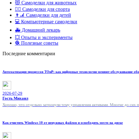
😻 Самоделки для животных
🏋️‍♀️ Самоделки для спорта
👨‍🦼 Самоделки для детей
💻 Компьютерные самоделки
🚑 Домашний лекарь
💥 Опыты и эксперименты
🧶 Полезные советы
Последние комментарии
Автоматизация процессов ТОиР: как цифровые технологии меняют обслуживание об
2026-07-29
Гость Михаил
Хорошо, что отдельно затронули тему управления активами. Многие до сих 
Как очистить Windows 10 от ненужных файлов и освободить место на диске