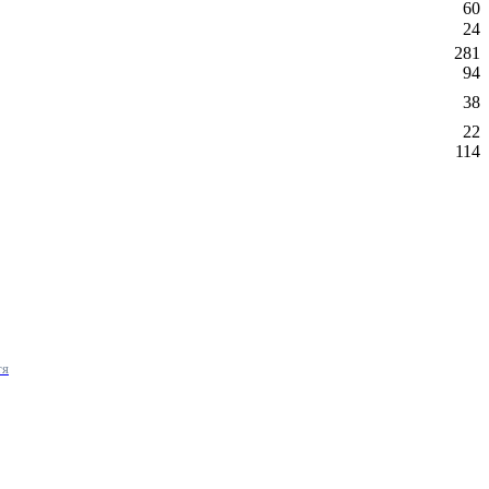
60
24
281
94
38
22
114
тя