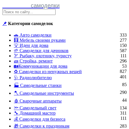
Полезные
самоделки
📌
Категории самоделок
🚗 Авто самоделки
333
🧮 Мебель своими руками
277
💡 Идеи для дома
150
🌱 Самоделки для дачников
587
🏹 Рыбаку, охотнику, туристу
111
🧱 Стройка, ремонт
296
🏡Коммуникации для дома
53
827
♻ Самоделки из ненужных вещей
401
🩺 Радиолюбителю
85
🏭 Самодельные станки
290
🪓 Самодельные инструменты
44
🩸 Сварочные аппараты
🔦 Самодельный свет
134
🔧 Домашний мастер
311
111
💰 Самоделки для бизнеса
🎁 Самоделки к праздникам
283