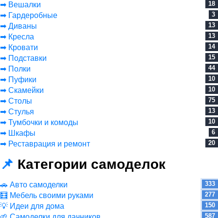
18
➡ Вешалки
3
➡ Гардеробные
13
➡ Диваны
13
➡ Кресла
14
➡ Кровати
15
➡ Подставки
44
➡ Полки
10
➡ Пуфики
10
➡ Скамейки
75
➡ Столы
13
➡ Стулья
10
➡ Тумбочки и комоды
6
➡ Шкафы
20
➡ Реставрация и ремонт
📌
Категории самоделок
333
🚗 Авто самоделки
277
🧮 Мебель своими руками
150
💡 Идеи для дома
587
🌱 Самоделки для дачников