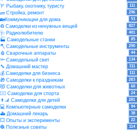
111
🏹 Рыбаку, охотнику, туристу
296
🧱 Стройка, ремонт
53
🏡Коммуникации для дома
827
♻ Самоделки из ненужных вещей
401
🩺 Радиолюбителю
85
🏭 Самодельные станки
290
🪓 Самодельные инструменты
44
🩸 Сварочные аппараты
134
🔦 Самодельный свет
311
🔧 Домашний мастер
111
💰 Самоделки для бизнеса
283
🎁 Самоделки к праздникам
60
😻 Самоделки для животных
24
🏋️‍♀️ Самоделки для спорта
281
👨‍🦼 Самоделки для детей
94
💻 Компьютерные самоделки
38
🚑 Домашний лекарь
22
💥 Опыты и эксперименты
114
🧶 Полезные советы