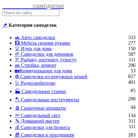
Полезные
самоделки
📌
Категории самоделок
🚗 Авто самоделки
333
🧮 Мебель своими руками
277
💡 Идеи для дома
150
🌱 Самоделки для дачников
587
🏹 Рыбаку, охотнику, туристу
111
🧱 Стройка, ремонт
296
🏡Коммуникации для дома
53
827
♻ Самоделки из ненужных вещей
401
🩺 Радиолюбителю
85
🏭 Самодельные станки
290
🪓 Самодельные инструменты
44
🩸 Сварочные аппараты
🔦 Самодельный свет
134
🔧 Домашний мастер
311
111
💰 Самоделки для бизнеса
🎁 Самоделки к праздникам
283