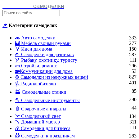
Полезные
самоделки
📌
Категории самоделок
🚗 Авто самоделки
333
🧮 Мебель своими руками
277
💡 Идеи для дома
150
🌱 Самоделки для дачников
587
🏹 Рыбаку, охотнику, туристу
111
🧱 Стройка, ремонт
296
🏡Коммуникации для дома
53
827
♻ Самоделки из ненужных вещей
401
🩺 Радиолюбителю
85
🏭 Самодельные станки
290
🪓 Самодельные инструменты
44
🩸 Сварочные аппараты
🔦 Самодельный свет
134
🔧 Домашний мастер
311
111
💰 Самоделки для бизнеса
🎁 Самоделки к праздникам
283