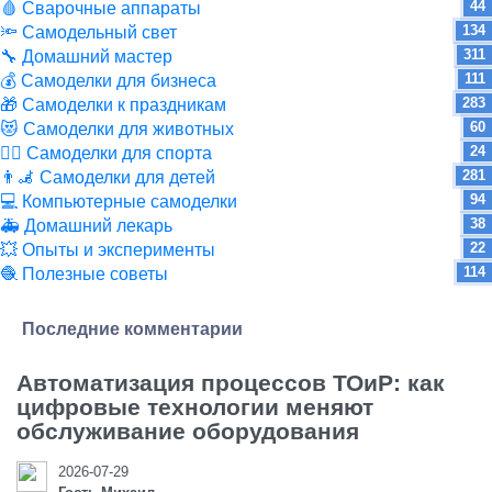
44
🩸 Сварочные аппараты
134
🔦 Самодельный свет
311
🔧 Домашний мастер
111
💰 Самоделки для бизнеса
283
🎁 Самоделки к праздникам
60
😻 Самоделки для животных
24
🏋️‍♀️ Самоделки для спорта
281
👨‍🦼 Самоделки для детей
94
💻 Компьютерные самоделки
38
🚑 Домашний лекарь
22
💥 Опыты и эксперименты
114
🧶 Полезные советы
Последние комментарии
Автоматизация процессов ТОиР: как
цифровые технологии меняют
обслуживание оборудования
2026-07-29