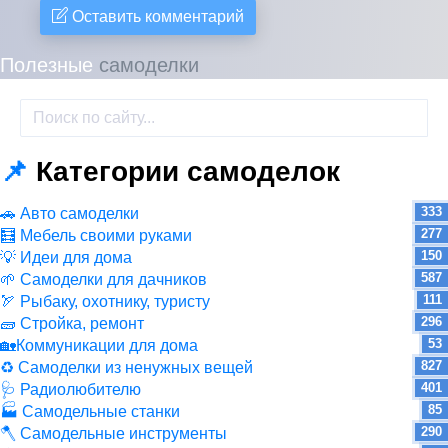
Оставить комментарий
Полезные
самоделки
📌
Категории самоделок
333
🚗 Авто самоделки
277
🧮 Мебель своими руками
150
💡 Идеи для дома
587
🌱 Самоделки для дачников
111
🏹 Рыбаку, охотнику, туристу
296
🧱 Стройка, ремонт
53
🏡Коммуникации для дома
827
♻ Самоделки из ненужных вещей
401
🩺 Радиолюбителю
85
🏭 Самодельные станки
290
🪓 Самодельные инструменты