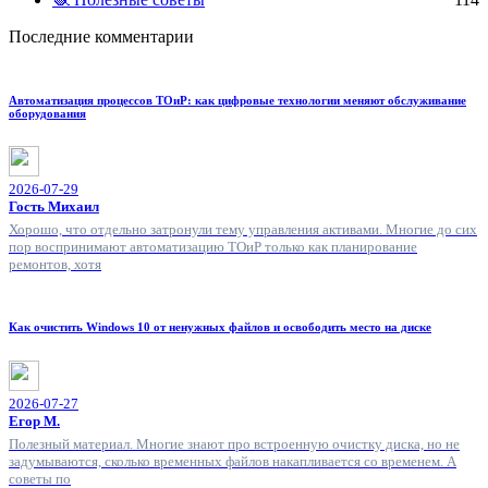
Последние комментарии
Автоматизация процессов ТОиР: как цифровые технологии меняют обслуживание
оборудования
2026-07-29
Гость Михаил
Хорошо, что отдельно затронули тему управления активами. Многие до сих
пор воспринимают автоматизацию ТОиР только как планирование
ремонтов, хотя
Как очистить Windows 10 от ненужных файлов и освободить место на диске
2026-07-27
Егор М.
Полезный материал. Многие знают про встроенную очистку диска, но не
задумываются, сколько временных файлов накапливается со временем. А
советы по