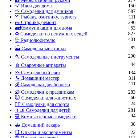
🧮 Мебель своими руками
277
💡 Идеи для дома
150
🌱 Самоделки для дачников
587
🏹 Рыбаку, охотнику, туристу
111
🧱 Стройка, ремонт
296
🏡Коммуникации для дома
53
827
♻ Самоделки из ненужных вещей
401
🩺 Радиолюбителю
85
🏭 Самодельные станки
290
🪓 Самодельные инструменты
44
🩸 Сварочные аппараты
🔦 Самодельный свет
134
🔧 Домашний мастер
311
111
💰 Самоделки для бизнеса
🎁 Самоделки к праздникам
283
60
😻 Самоделки для животных
24
🏋️‍♀️ Самоделки для спорта
👨‍🦼 Самоделки для детей
281
94
💻 Компьютерные самоделки
38
🚑 Домашний лекарь
💥 Опыты и эксперименты
22
🧶 Полезные советы
114