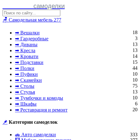
Полезные
самоделки
🪑 Самодельная мебель
277
18
➡ Вешалки
3
➡ Гардеробные
13
➡ Диваны
13
➡ Кресла
14
➡ Кровати
15
➡ Подставки
44
➡ Полки
10
➡ Пуфики
10
➡ Скамейки
75
➡ Столы
13
➡ Стулья
10
➡ Тумбочки и комоды
6
➡ Шкафы
20
➡ Реставрация и ремонт
📌
Категории самоделок
🚗 Авто самоделки
333