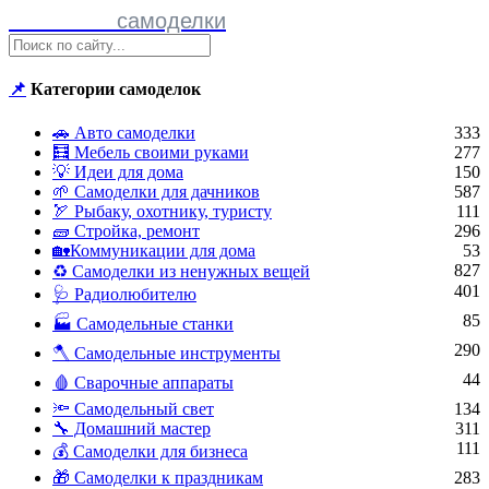
Полезные
самоделки
📌
Категории самоделок
🚗 Авто самоделки
333
🧮 Мебель своими руками
277
💡 Идеи для дома
150
🌱 Самоделки для дачников
587
🏹 Рыбаку, охотнику, туристу
111
🧱 Стройка, ремонт
296
🏡Коммуникации для дома
53
827
♻ Самоделки из ненужных вещей
401
🩺 Радиолюбителю
85
🏭 Самодельные станки
290
🪓 Самодельные инструменты
44
🩸 Сварочные аппараты
🔦 Самодельный свет
134
🔧 Домашний мастер
311
111
💰 Самоделки для бизнеса
🎁 Самоделки к праздникам
283