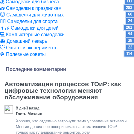
111
💰 Самоделки для бизнеса
283
🎁 Самоделки к праздникам
60
😻 Самоделки для животных
24
🏋️‍♀️ Самоделки для спорта
281
👨‍🦼 Самоделки для детей
94
💻 Компьютерные самоделки
38
🚑 Домашний лекарь
22
💥 Опыты и эксперименты
114
🧶 Полезные советы
Последние комментарии
Автоматизация процессов ТОиР: как
цифровые технологии меняют
обслуживание оборудования
8 дней назад
Гость Михаил
Хорошо, что отдельно затронули тему управления активами.
Многие до сих пор воспринимают автоматизацию ТОиР
только как планирование ремонтов, хотя