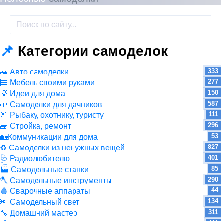
📌
Категории самоделок
333
🚗 Авто самоделки
277
🧮 Мебель своими руками
150
💡 Идеи для дома
587
🌱 Самоделки для дачников
111
🏹 Рыбаку, охотнику, туристу
296
🧱 Стройка, ремонт
53
🏡Коммуникации для дома
827
♻ Самоделки из ненужных вещей
401
🩺 Радиолюбителю
85
🏭 Самодельные станки
290
🪓 Самодельные инструменты
44
🩸 Сварочные аппараты
134
🔦 Самодельный свет
311
🔧 Домашний мастер