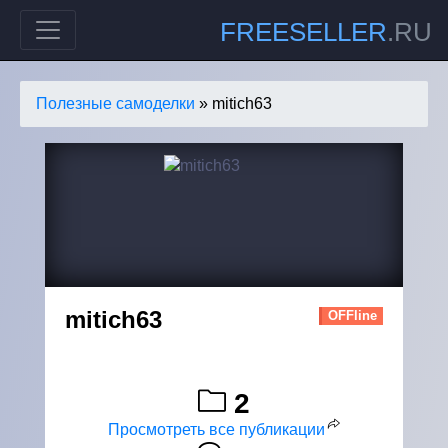
FREESELLER
.RU
Полезные самоделки
» mitich63
mitich63
OFFline
2
Просмотреть все публикации