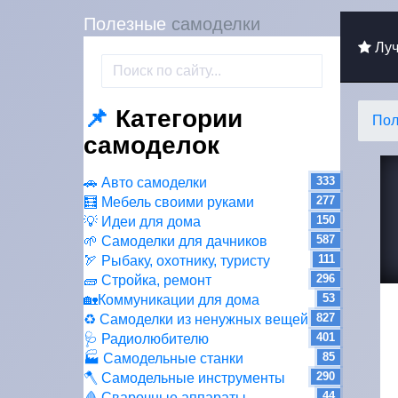
Полезные
самоделки
Луч
📌
Категории
Пол
самоделок
333
🚗 Авто самоделки
277
🧮 Мебель своими руками
150
💡 Идеи для дома
587
🌱 Самоделки для дачников
111
🏹 Рыбаку, охотнику, туристу
296
🧱 Стройка, ремонт
53
🏡Коммуникации для дома
827
♻ Самоделки из ненужных вещей
401
🩺 Радиолюбителю
85
🏭 Самодельные станки
290
🪓 Самодельные инструменты
44
🩸 Сварочные аппараты