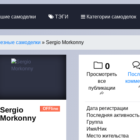
шие самоделки
ТЭГИ
Категории самоделок
езные самоделки
» Sergio Morkonny
0
Просмотреть
Посл
все
комме
публикации
Sergio
Дата регистрации
OFFline
Последняя активность
Morkonny
Группа
Имя/Ник
Место жительства