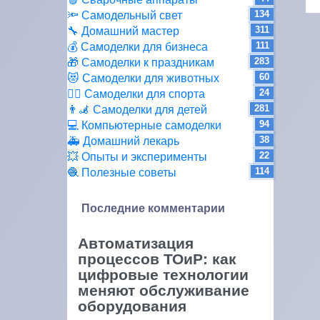
134
🔦 Самодельный свет
311
🔧 Домашний мастер
111
💰 Самоделки для бизнеса
283
🎁 Самоделки к праздникам
60
😻 Самоделки для животных
24
🏋️‍♀️ Самоделки для спорта
281
👨‍🦼 Самоделки для детей
94
💻 Компьютерные самоделки
38
🚑 Домашний лекарь
22
💥 Опыты и эксперименты
114
🧶 Полезные советы
Последние комментарии
Автоматизация
процессов ТОиР: как
цифровые технологии
меняют обслуживание
оборудования