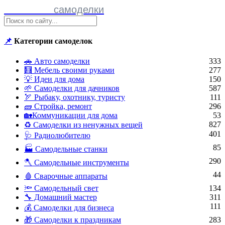
Полезные
самоделки
📌
Категории самоделок
🚗 Авто самоделки
333
🧮 Мебель своими руками
277
💡 Идеи для дома
150
🌱 Самоделки для дачников
587
🏹 Рыбаку, охотнику, туристу
111
🧱 Стройка, ремонт
296
🏡Коммуникации для дома
53
827
♻ Самоделки из ненужных вещей
401
🩺 Радиолюбителю
85
🏭 Самодельные станки
290
🪓 Самодельные инструменты
44
🩸 Сварочные аппараты
🔦 Самодельный свет
134
🔧 Домашний мастер
311
111
💰 Самоделки для бизнеса
🎁 Самоделки к праздникам
283