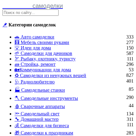
Полезные
самоделки
📌
Категории самоделок
🚗 Авто самоделки
333
🧮 Мебель своими руками
277
💡 Идеи для дома
150
🌱 Самоделки для дачников
587
🏹 Рыбаку, охотнику, туристу
111
🧱 Стройка, ремонт
296
🏡Коммуникации для дома
53
827
♻ Самоделки из ненужных вещей
401
🩺 Радиолюбителю
85
🏭 Самодельные станки
290
🪓 Самодельные инструменты
44
🩸 Сварочные аппараты
🔦 Самодельный свет
134
🔧 Домашний мастер
311
111
💰 Самоделки для бизнеса
🎁 Самоделки к праздникам
283