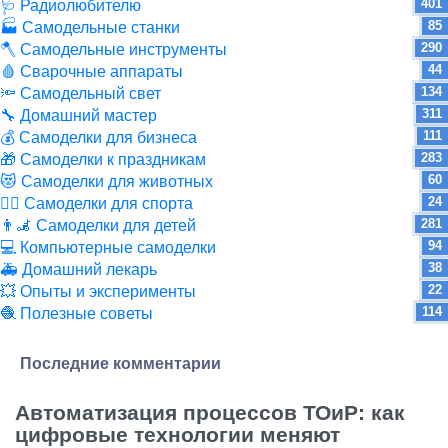
401
🩺 Радиолюбителю
85
🏭 Самодельные станки
290
🪓 Самодельные инструменты
44
🩸 Сварочные аппараты
134
🔦 Самодельный свет
311
🔧 Домашний мастер
111
💰 Самоделки для бизнеса
283
🎁 Самоделки к праздникам
60
😻 Самоделки для животных
24
🏋️‍♀️ Самоделки для спорта
281
👨‍🦼 Самоделки для детей
94
💻 Компьютерные самоделки
38
🚑 Домашний лекарь
22
💥 Опыты и эксперименты
114
🧶 Полезные советы
Последние комментарии
Автоматизация процессов ТОиР: как
цифровые технологии меняют