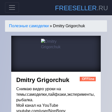
FREESELLER
.RU
Полезные самоделки
» Dmitry Grigorchuk
Dmitry Grigorchuk
OFFline
Снимаю видео уроки на
темы:самоделки,лайфхаки,эксперименты,
рыбалка.
Мой канал на YouTube
youtube.com/user/NonBony