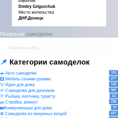
Имя/Ник
Dmitry Grigorchuk
Место жительства
ДНР,Донецк
Полезные
самоделки
📌
Категории самоделок
333
🚗 Авто самоделки
277
🧮 Мебель своими руками
150
💡 Идеи для дома
587
🌱 Самоделки для дачников
111
🏹 Рыбаку, охотнику, туристу
296
🧱 Стройка, ремонт
53
🏡Коммуникации для дома
827
♻ Самоделки из ненужных вещей