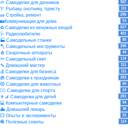
587
🌱 Самоделки для дачников
111
🏹 Рыбаку, охотнику, туристу
296
🧱 Стройка, ремонт
53
🏡Коммуникации для дома
827
♻ Самоделки из ненужных вещей
401
🩺 Радиолюбителю
85
🏭 Самодельные станки
290
🪓 Самодельные инструменты
44
🩸 Сварочные аппараты
134
🔦 Самодельный свет
311
🔧 Домашний мастер
111
💰 Самоделки для бизнеса
283
🎁 Самоделки к праздникам
60
😻 Самоделки для животных
24
🏋️‍♀️ Самоделки для спорта
281
👨‍🦼 Самоделки для детей
94
💻 Компьютерные самоделки
38
🚑 Домашний лекарь
22
💥 Опыты и эксперименты
114
🧶 Полезные советы