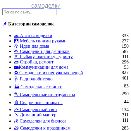
Полезные
самоделки
📌
Категории самоделок
🚗 Авто самоделки
333
🧮 Мебель своими руками
277
💡 Идеи для дома
150
🌱 Самоделки для дачников
587
🏹 Рыбаку, охотнику, туристу
111
🧱 Стройка, ремонт
296
🏡Коммуникации для дома
53
827
♻ Самоделки из ненужных вещей
401
🩺 Радиолюбителю
85
🏭 Самодельные станки
290
🪓 Самодельные инструменты
44
🩸 Сварочные аппараты
🔦 Самодельный свет
134
🔧 Домашний мастер
311
111
💰 Самоделки для бизнеса
🎁 Самоделки к праздникам
283