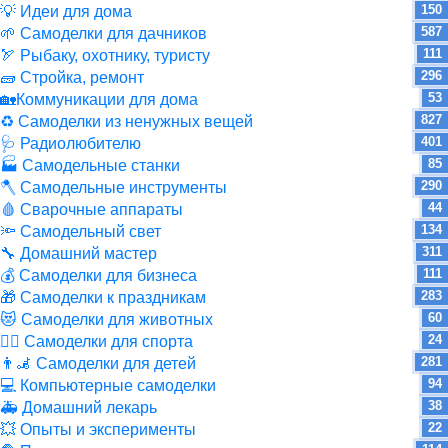
150
💡 Идеи для дома
587
🌱 Самоделки для дачников
111
🏹 Рыбаку, охотнику, туристу
296
🧱 Стройка, ремонт
53
🏡Коммуникации для дома
827
♻ Самоделки из ненужных вещей
401
🩺 Радиолюбителю
85
🏭 Самодельные станки
290
🪓 Самодельные инструменты
44
🩸 Сварочные аппараты
134
🔦 Самодельный свет
311
🔧 Домашний мастер
111
💰 Самоделки для бизнеса
283
🎁 Самоделки к праздникам
60
😻 Самоделки для животных
24
🏋️‍♀️ Самоделки для спорта
281
👨‍🦼 Самоделки для детей
94
💻 Компьютерные самоделки
38
🚑 Домашний лекарь
22
💥 Опыты и эксперименты