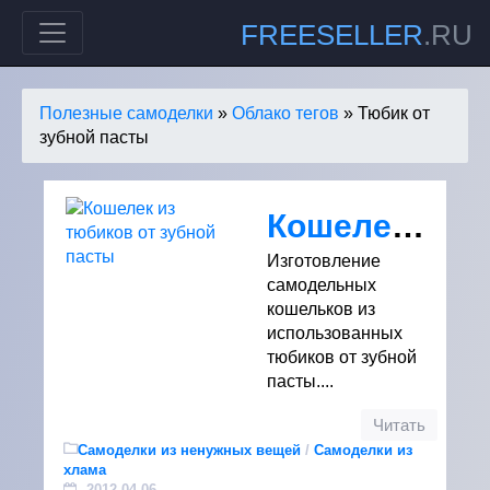
FREESELLER
.RU
Полезные самоделки
»
Облако тегов
» Тюбик от
зубной пасты
Кошелек из тюбиков от зубной пасты
Изготовление
самодельных
кошельков из
использованных
тюбиков от зубной
пасты....
Читать
Самоделки из ненужных вещей
/
Самоделки из
хлама
2012-04-06