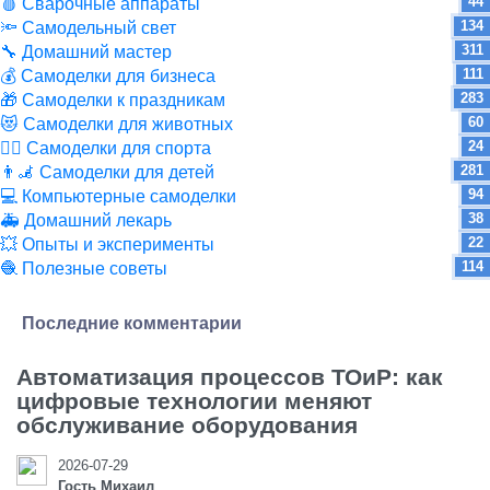
44
🩸 Сварочные аппараты
134
🔦 Самодельный свет
311
🔧 Домашний мастер
111
💰 Самоделки для бизнеса
283
🎁 Самоделки к праздникам
60
😻 Самоделки для животных
24
🏋️‍♀️ Самоделки для спорта
281
👨‍🦼 Самоделки для детей
94
💻 Компьютерные самоделки
38
🚑 Домашний лекарь
22
💥 Опыты и эксперименты
114
🧶 Полезные советы
Последние комментарии
Автоматизация процессов ТОиР: как
цифровые технологии меняют
обслуживание оборудования
2026-07-29
Гость Михаил