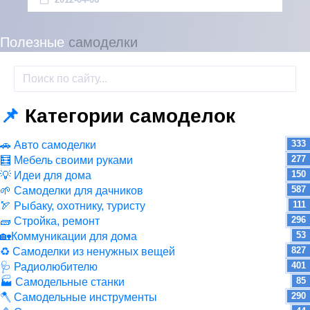
Полезные
самоделки
📌
Категории самоделок
333
🚗 Авто самоделки
277
🧮 Мебель своими руками
150
💡 Идеи для дома
587
🌱 Самоделки для дачников
111
🏹 Рыбаку, охотнику, туристу
296
🧱 Стройка, ремонт
53
🏡Коммуникации для дома
827
♻ Самоделки из ненужных вещей
401
🩺 Радиолюбителю
85
🏭 Самодельные станки
290
🪓 Самодельные инструменты