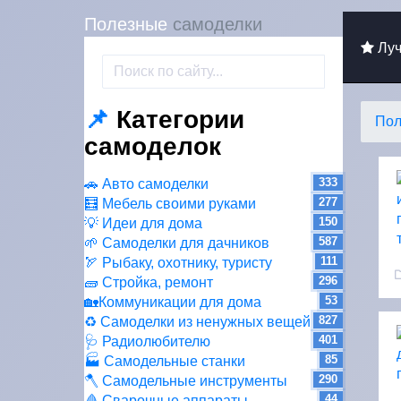
Полезные
самоделки
Луч
📌
Категории
Пол
самоделок
333
🚗 Авто самоделки
277
🧮 Мебель своими руками
150
💡 Идеи для дома
587
🌱 Самоделки для дачников
111
🏹 Рыбаку, охотнику, туристу
296
🧱 Стройка, ремонт
53
🏡Коммуникации для дома
827
♻ Самоделки из ненужных вещей
401
🩺 Радиолюбителю
85
🏭 Самодельные станки
290
🪓 Самодельные инструменты
44
🩸 Сварочные аппараты