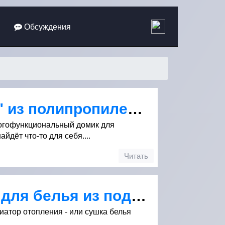
Обсуждения
Сушилка "Домик" из полипропиленовых труб
ногофункциональный домик для
йдёт что-то для себя....
Читать
Электросушилка для белья из подручных средств
иатор отопления - или сушка белья