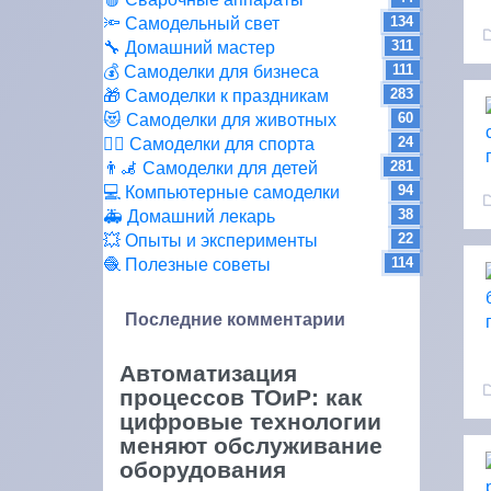
134
🔦 Самодельный свет
311
🔧 Домашний мастер
111
💰 Самоделки для бизнеса
283
🎁 Самоделки к праздникам
60
😻 Самоделки для животных
24
🏋️‍♀️ Самоделки для спорта
281
👨‍🦼 Самоделки для детей
94
💻 Компьютерные самоделки
38
🚑 Домашний лекарь
22
💥 Опыты и эксперименты
114
🧶 Полезные советы
Последние комментарии
Автоматизация
процессов ТОиР: как
цифровые технологии
меняют обслуживание
оборудования