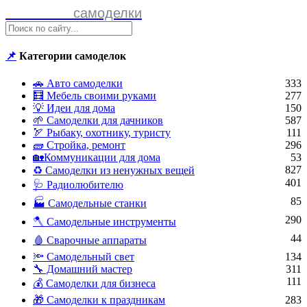
Полезные
самоделки
📌
Категории самоделок
🚗 Авто самоделки
333
🧮 Мебель своими руками
277
💡 Идеи для дома
150
🌱 Самоделки для дачников
587
🏹 Рыбаку, охотнику, туристу
111
🧱 Стройка, ремонт
296
🏡Коммуникации для дома
53
827
♻ Самоделки из ненужных вещей
401
🩺 Радиолюбителю
85
🏭 Самодельные станки
290
🪓 Самодельные инструменты
44
🩸 Сварочные аппараты
🔦 Самодельный свет
134
🔧 Домашний мастер
311
111
💰 Самоделки для бизнеса
🎁 Самоделки к праздникам
283