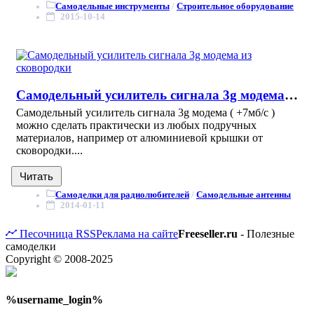
Самодельные инструменты
/
Строительное оборудование
2015-10-14
Самодельный усилитель сигнала 3g модема из сковородки
Самодельный усилитель сигнала 3g модема ( +7мб/с )
можно сделать практически из любых подручных
материалов, например от алюминиевой крышки от
сковородки....
Читать
Самоделки для радиолюбителей
/
Самодельные антенны
2014-01-11
Песочница
RSS
Реклама на сайте
Freeseller.ru
- Полезные
самоделки
Copyright © 2008-2025
%username_login%