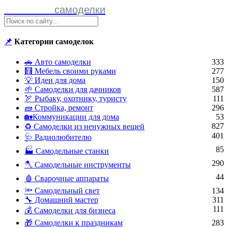
Полезные
самоделки
📌
Категории самоделок
🚗 Авто самоделки
333
🧮 Мебель своими руками
277
💡 Идеи для дома
150
🌱 Самоделки для дачников
587
🏹 Рыбаку, охотнику, туристу
111
🧱 Стройка, ремонт
296
🏡Коммуникации для дома
53
827
♻ Самоделки из ненужных вещей
401
🩺 Радиолюбителю
85
🏭 Самодельные станки
290
🪓 Самодельные инструменты
44
🩸 Сварочные аппараты
🔦 Самодельный свет
134
🔧 Домашний мастер
311
111
💰 Самоделки для бизнеса
🎁 Самоделки к праздникам
283