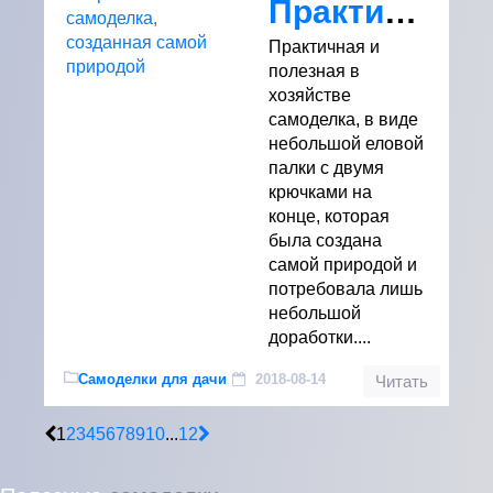
Практичная самоделка, созданная самой природой
Практичная и
полезная в
хозяйстве
самоделка, в виде
небольшой еловой
палки с двумя
крючками на
конце, которая
была создана
самой природой и
потребовала лишь
небольшой
доработки....
Самоделки для дачи
2018-08-14
Читать
1
2
3
4
5
6
7
8
9
10
...
12