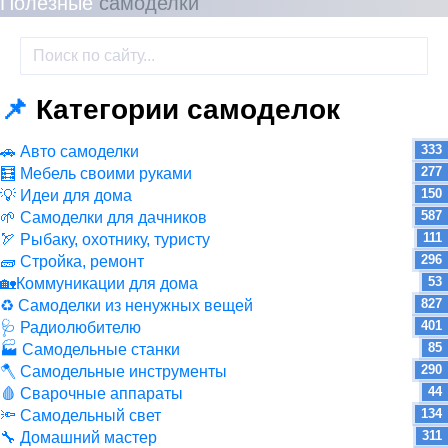
Полезные
самоделки
📌
Категории самоделок
333
🚗 Авто самоделки
277
🧮 Мебель своими руками
150
💡 Идеи для дома
587
🌱 Самоделки для дачников
111
🏹 Рыбаку, охотнику, туристу
296
🧱 Стройка, ремонт
53
🏡Коммуникации для дома
827
♻ Самоделки из ненужных вещей
401
🩺 Радиолюбителю
85
🏭 Самодельные станки
290
🪓 Самодельные инструменты
44
🩸 Сварочные аппараты
134
🔦 Самодельный свет
311
🔧 Домашний мастер