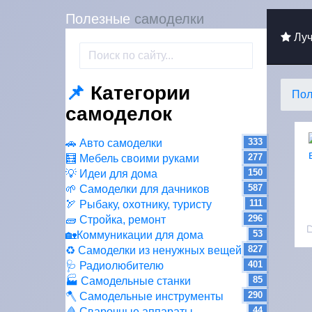
Полезные
самоделки
Луч
📌
Категории
Пол
самоделок
333
🚗 Авто самоделки
277
🧮 Мебель своими руками
150
💡 Идеи для дома
587
🌱 Самоделки для дачников
111
🏹 Рыбаку, охотнику, туристу
296
🧱 Стройка, ремонт
53
🏡Коммуникации для дома
827
♻ Самоделки из ненужных вещей
401
🩺 Радиолюбителю
85
🏭 Самодельные станки
290
🪓 Самодельные инструменты
44
🩸 Сварочные аппараты