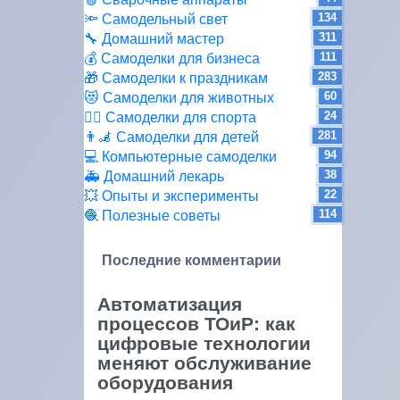
134
🔦 Самодельный свет
311
🔧 Домашний мастер
111
💰 Самоделки для бизнеса
283
🎁 Самоделки к праздникам
60
😻 Самоделки для животных
24
🏋️‍♀️ Самоделки для спорта
281
👨‍🦼 Самоделки для детей
94
💻 Компьютерные самоделки
38
🚑 Домашний лекарь
22
💥 Опыты и эксперименты
114
🧶 Полезные советы
Последние комментарии
Автоматизация
процессов ТОиР: как
цифровые технологии
меняют обслуживание
оборудования