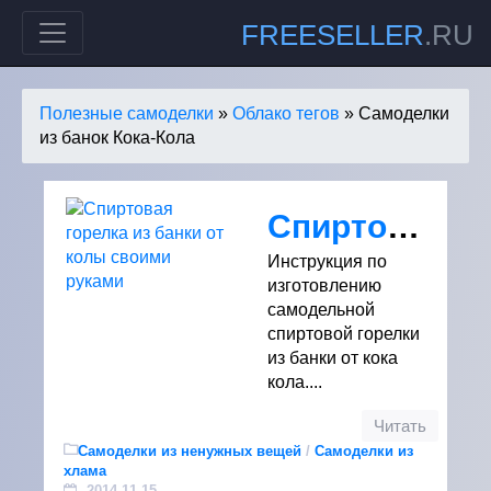
FREESELLER
.RU
Полезные самоделки
»
Облако тегов
» Самоделки
из банок Кока-Кола
Спиртовая горелка из банки от колы своими руками
Инструкция по
изготовлению
самодельной
спиртовой горелки
из банки от кока
кола....
Читать
Самоделки из ненужных вещей
/
Самоделки из
хлама
2014-11-15