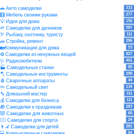
333
🚗 Авто самоделки
277
🧮 Мебель своими руками
150
💡 Идеи для дома
587
🌱 Самоделки для дачников
111
🏹 Рыбаку, охотнику, туристу
296
🧱 Стройка, ремонт
53
🏡Коммуникации для дома
827
♻ Самоделки из ненужных вещей
401
🩺 Радиолюбителю
85
🏭 Самодельные станки
290
🪓 Самодельные инструменты
44
🩸 Сварочные аппараты
134
🔦 Самодельный свет
311
🔧 Домашний мастер
111
💰 Самоделки для бизнеса
283
🎁 Самоделки к праздникам
60
😻 Самоделки для животных
24
🏋️‍♀️ Самоделки для спорта
281
👨‍🦼 Самоделки для детей
94
💻 Компьютерные самоделки