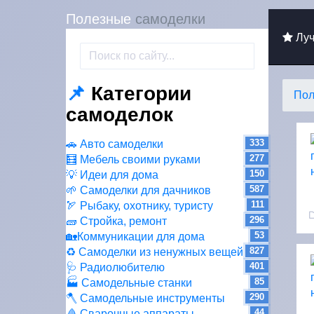
Полезные
самоделки
Луч
📌
Категории
Пол
самоделок
333
🚗 Авто самоделки
277
🧮 Мебель своими руками
150
💡 Идеи для дома
587
🌱 Самоделки для дачников
111
🏹 Рыбаку, охотнику, туристу
296
🧱 Стройка, ремонт
53
🏡Коммуникации для дома
827
♻ Самоделки из ненужных вещей
401
🩺 Радиолюбителю
85
🏭 Самодельные станки
290
🪓 Самодельные инструменты
44
🩸 Сварочные аппараты