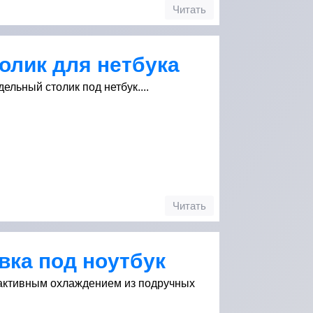
Читать
олик для нетбука
ельный столик под нетбук....
Читать
вка под ноутбук
 активным охлаждением из подручных