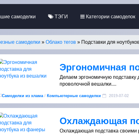
шие самоделки
ТЭГИ
Категории самоделок
езные самоделки
»
Облако тегов
» Подставки для ноутбуко
Делаем эргономичную подставку д
проволочной вешалки....
Самоделки из хлама
/
Компьютерные самоделки
2019-07-02
Охлаждающая подставка своими р