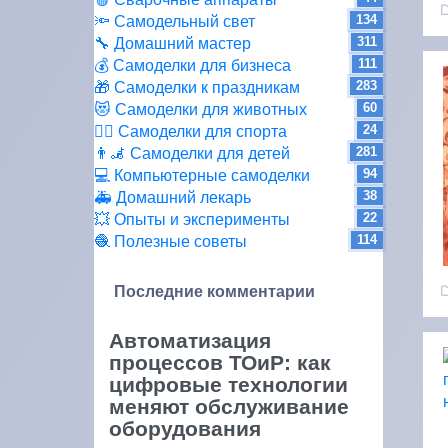
134
🔦 Самодельный свет
311
🔧 Домашний мастер
111
💰 Самоделки для бизнеса
283
🎁 Самоделки к праздникам
60
😻 Самоделки для животных
24
🏋️‍♀️ Самоделки для спорта
281
👨‍🦼 Самоделки для детей
94
💻 Компьютерные самоделки
38
🚑 Домашний лекарь
22
💥 Опыты и эксперименты
114
🧶 Полезные советы
Последние комментарии
Автоматизация
процессов ТОиР: как
цифровые технологии
меняют обслуживание
оборудования