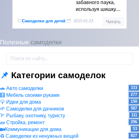
забавного паука,
используя шишку....
Самоделки для детей
2015-01-23
Читать
Полезные
самоделки
📌
Категории самоделок
333
🚗 Авто самоделки
277
🧮 Мебель своими руками
150
💡 Идеи для дома
587
🌱 Самоделки для дачников
111
🏹 Рыбаку, охотнику, туристу
296
🧱 Стройка, ремонт
53
🏡Коммуникации для дома
827
♻ Самоделки из ненужных вещей