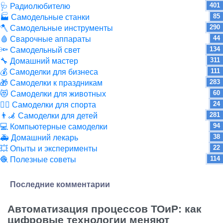
401
🩺 Радиолюбителю
85
🏭 Самодельные станки
290
🪓 Самодельные инструменты
44
🩸 Сварочные аппараты
134
🔦 Самодельный свет
311
🔧 Домашний мастер
111
💰 Самоделки для бизнеса
283
🎁 Самоделки к праздникам
60
😻 Самоделки для животных
24
🏋️‍♀️ Самоделки для спорта
281
👨‍🦼 Самоделки для детей
94
💻 Компьютерные самоделки
38
🚑 Домашний лекарь
22
💥 Опыты и эксперименты
114
🧶 Полезные советы
Последние комментарии
Автоматизация процессов ТОиР: как
цифровые технологии меняют