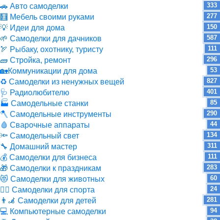
333
🚗 Авто самоделки
277
🧮 Мебель своими руками
150
💡 Идеи для дома
587
🌱 Самоделки для дачников
111
🏹 Рыбаку, охотнику, туристу
296
🧱 Стройка, ремонт
53
🏡Коммуникации для дома
827
♻ Самоделки из ненужных вещей
401
🩺 Радиолюбителю
85
🏭 Самодельные станки
290
🪓 Самодельные инструменты
44
🩸 Сварочные аппараты
134
🔦 Самодельный свет
311
🔧 Домашний мастер
111
💰 Самоделки для бизнеса
283
🎁 Самоделки к праздникам
60
😻 Самоделки для животных
24
🏋️‍♀️ Самоделки для спорта
281
👨‍🦼 Самоделки для детей
94
💻 Компьютерные самоделки