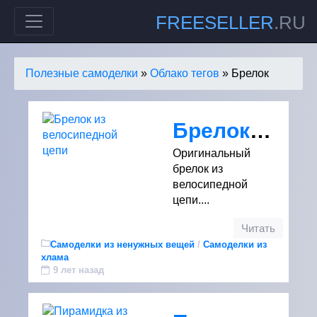
FREESELLER
.RU
Полезные самоделки
»
Облако тегов
» Брелок
Брелок из велосипедной цепи
Оригинальный
брелок из
велосипедной
цепи....
Читать
Самоделки из ненужных вещей
/
Самоделки из
хлама
9 лет назад