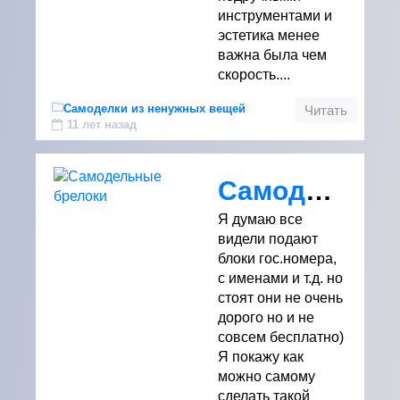
инструментами и
эстетика менее
важна была чем
скорость....
Самоделки из ненужных вещей
Читать
11 лет назад
Самодельные брелоки
Я думаю все
видели подают
блоки гос.номера,
с именами и т.д. но
стоят они не очень
дорого но и не
совсем бесплатно)
Я покажу как
можно самому
сделать такой