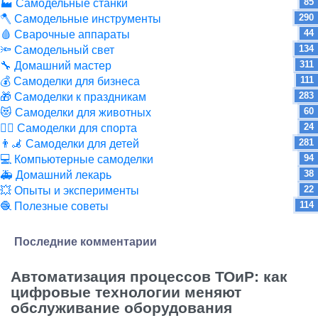
85
🏭 Самодельные станки
290
🪓 Самодельные инструменты
44
🩸 Сварочные аппараты
134
🔦 Самодельный свет
311
🔧 Домашний мастер
111
💰 Самоделки для бизнеса
283
🎁 Самоделки к праздникам
60
😻 Самоделки для животных
24
🏋️‍♀️ Самоделки для спорта
281
👨‍🦼 Самоделки для детей
94
💻 Компьютерные самоделки
38
🚑 Домашний лекарь
22
💥 Опыты и эксперименты
114
🧶 Полезные советы
Последние комментарии
Автоматизация процессов ТОиР: как
цифровые технологии меняют
обслуживание оборудования