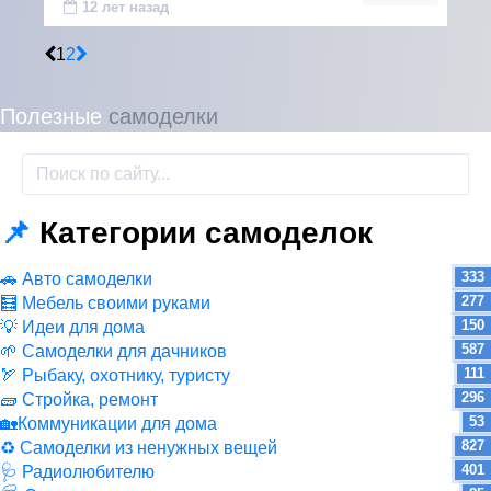
12 лет назад
1
2
Полезные
самоделки
📌
Категории самоделок
333
🚗 Авто самоделки
277
🧮 Мебель своими руками
150
💡 Идеи для дома
587
🌱 Самоделки для дачников
111
🏹 Рыбаку, охотнику, туристу
296
🧱 Стройка, ремонт
53
🏡Коммуникации для дома
827
♻ Самоделки из ненужных вещей
401
🩺 Радиолюбителю