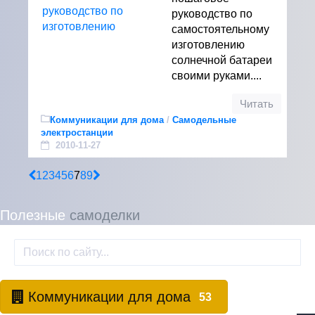
руководство по
самостоятельному
изготовлению
солнечной батареи
своими руками....
Читать
Коммуникации для дома
/
Самодельные
электростанции
2010-11-27
1
2
3
4
5
6
7
8
9
Полезные
самоделки
Коммуникации для дома
53