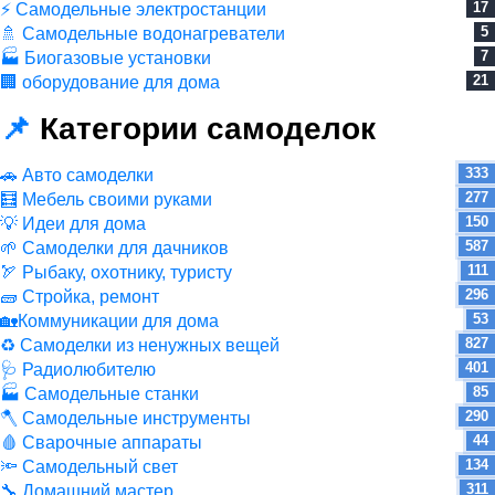
17
⚡ Самодельные электростанции
5
🚿 Самодельные водонагреватели
7
🏭 Биогазовые установки
21
🏢 оборудование для дома
📌
Категории самоделок
333
🚗 Авто самоделки
277
🧮 Мебель своими руками
150
💡 Идеи для дома
587
🌱 Самоделки для дачников
111
🏹 Рыбаку, охотнику, туристу
296
🧱 Стройка, ремонт
53
🏡Коммуникации для дома
827
♻ Самоделки из ненужных вещей
401
🩺 Радиолюбителю
85
🏭 Самодельные станки
290
🪓 Самодельные инструменты
44
🩸 Сварочные аппараты
134
🔦 Самодельный свет
311
🔧 Домашний мастер