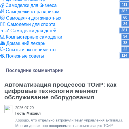
111
💰 Самоделки для бизнеса
283
🎁 Самоделки к праздникам
60
😻 Самоделки для животных
24
🏋️‍♀️ Самоделки для спорта
281
👨‍🦼 Самоделки для детей
94
💻 Компьютерные самоделки
38
🚑 Домашний лекарь
22
💥 Опыты и эксперименты
114
🧶 Полезные советы
Последние комментарии
Автоматизация процессов ТОиР: как
цифровые технологии меняют
обслуживание оборудования
2026-07-29
Гость Михаил
Хорошо, что отдельно затронули тему управления активами.
Многие до сих пор воспринимают автоматизацию ТОиР