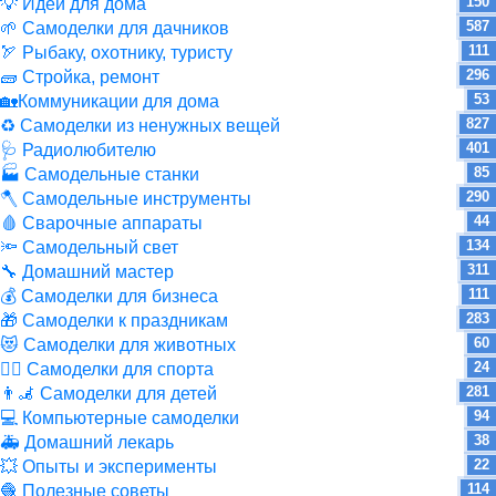
150
💡 Идеи для дома
587
🌱 Самоделки для дачников
111
🏹 Рыбаку, охотнику, туристу
296
🧱 Стройка, ремонт
53
🏡Коммуникации для дома
827
♻ Самоделки из ненужных вещей
401
🩺 Радиолюбителю
85
🏭 Самодельные станки
290
🪓 Самодельные инструменты
44
🩸 Сварочные аппараты
134
🔦 Самодельный свет
311
🔧 Домашний мастер
111
💰 Самоделки для бизнеса
283
🎁 Самоделки к праздникам
60
😻 Самоделки для животных
24
🏋️‍♀️ Самоделки для спорта
281
👨‍🦼 Самоделки для детей
94
💻 Компьютерные самоделки
38
🚑 Домашний лекарь
22
💥 Опыты и эксперименты
114
🧶 Полезные советы