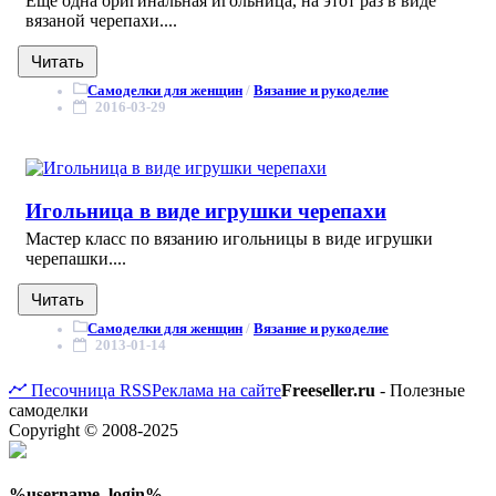
Ещё одна оригинальная игольница, на этот раз в виде
вязаной черепахи....
Читать
Самоделки для женщин
/
Вязание и рукоделие
2016-03-29
Игольница в виде игрушки черепахи
Мастер класс по вязанию игольницы в виде игрушки
черепашки....
Читать
Самоделки для женщин
/
Вязание и рукоделие
2013-01-14
Песочница
RSS
Реклама на сайте
Freeseller.ru
- Полезные
самоделки
Copyright © 2008-2025
%username_login%