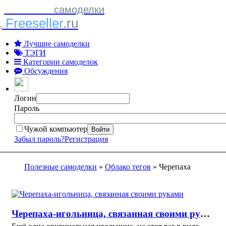
Полезные
самоделки
Freeseller
.ru
Лучшие самоделки
ТЭГИ
Категории самоделок
Обсуждения
Логин
Пароль
Чужой компьютер
Войти
Забыл пароль?
Регистрация
Полезные самоделки
»
Облако тегов
» Черепаха
Черепаха-игольница, связанная своими руками