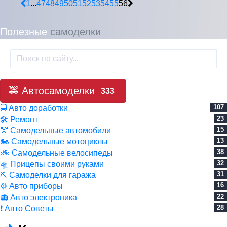
1
...
47
48
49
50
51
52
53
54
55
56
Полезные
самоделки
🚕 Автосамоделки
333
107
🚍 Авто доработки
23
🛠 Ремонт
15
🚖 Самодельные автомобили
13
🏍 Самодельные мотоциклы
38
🚲 Самодельные велосипеды
32
🛸 Прицепы своими руками
31
⛏ Самоделки для гаража
16
⚙ Авто приборы
22
📻 Авто электроника
28
❗ Авто Советы