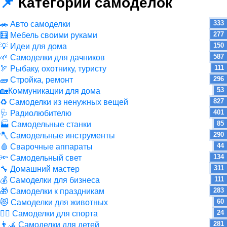
📌
Категории самоделок
333
🚗 Авто самоделки
277
🧮 Мебель своими руками
150
💡 Идеи для дома
587
🌱 Самоделки для дачников
111
🏹 Рыбаку, охотнику, туристу
296
🧱 Стройка, ремонт
53
🏡Коммуникации для дома
827
♻ Самоделки из ненужных вещей
401
🩺 Радиолюбителю
85
🏭 Самодельные станки
290
🪓 Самодельные инструменты
44
🩸 Сварочные аппараты
134
🔦 Самодельный свет
311
🔧 Домашний мастер
111
💰 Самоделки для бизнеса
283
🎁 Самоделки к праздникам
60
😻 Самоделки для животных
24
🏋️‍♀️ Самоделки для спорта
281
👨‍🦼 Самоделки для детей